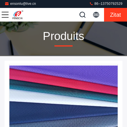
ensonlu@live.cn
86--13750792529
Zitat
Produits