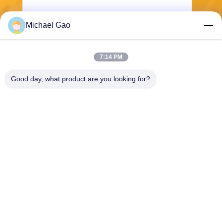
Michael Gao
Senden Sie
7:14 PM
Good day, what product are you looking for?
Haining FengCai Textile Co.,Ltd.
ensonlu@live.cn
86--13750792529
Gebäude 8, no.5 qingchuan
Straße, xieqiao Stadt, Hainin
g, Zhejiang, Porzellan