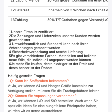
11.Ladung Menge
20 Fuß großer Container mit einer Dick
12Lieferzeit
Innerhalb von 2 Wochen nach Erhalt der
13Zahlung
30% T/T,Guthaben gegen Versand;L/C be
1Unsere Firma ist zertifiziert.
2Die Zahlungen und Lieferzeiten unserer Kunden werden
gewährleistet.
3.Umweltfreundlich und Standard kann nach Ihren
Anforderungen gemacht werden.
4.Sicherheitsverpackung und rasche Lieferung.
5Es gibt verschiedene Farben, Materialien und beliebte
neue Stile, die individuell angepasst werden können.
6Je mehr Sie kaufen, desto niedriger ist der Preis und
desto besser ist der Rabatt.
Häufig gestellte Fragen
1Q: Kann ich Stoffproben bekommen?
A: Ja, wir können A4 und Hanger Größe kostenlos zur
Verfügung stellen, müssen Sie die Frachtgebühren leisten.
2Q: Können Sie Anpassungen vornehmen?
A: Ja, wir könnten L/D und S/O herstellen. Auch wenn Sie
spezielle Ideen für eine ausgefallene Effektprobe haben,
würden wir es gerne ausprobieren.