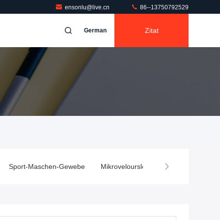
ensonlu@live.cn
86--13750792529
Zitat
German
Sport-Maschen-Gewebe
Mikroveloursleder-Polyester-Gewebe