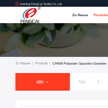
Haining FengCai Textile Co.,Ltd.
Zu Hause
Produkt
Zu Hause
Produits
/
/
CHINA Polyester Spandex-Gewebe
alle
Typ:
ewebe
Polyester-Samt-Gewebe
Leuchtstoffmaterial-Gewebe