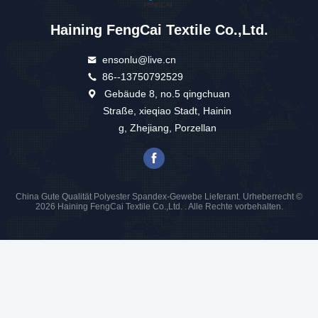
Haining FengCai Textile Co.,Ltd.
ensonlu@live.cn
86--13750792529
Gebäude 8, no.5 qingchuan
Straße, xieqiao Stadt, Hainin
g, Zhejiang, Porzellan
China Gute Qualität Polyester Spandex-Gewebe Lieferant. Urheberrecht ©
2026 Haining FengCai Textile Co.,Ltd. . Alle Rechte vorbehalten.