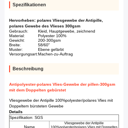
Spezifikationen
Hervorheben:
polares Vliesgewebe der Antipille
,
polares Gewebe des Vlieses 300gsm
Gebrauch:
Kleid, Hauptgewebe, zeichnend
Material:
Polyester 100%
Gewicht:
200-300gsm
Breite:
58/60"
Muster:
Ebene gefärbt
Versorgungsart:
Machen-zu-Auftrag
Beschreibung
Antipolyester-polares Vlies-Gewebe der pillen-300gsm
mit dem Doppelten gebürstet
Vliesgewebe der Antipille 100%polyester/polares Vlies mit
Doppeltem bürsteten Gewebe
Details
Spezifikation: SGS
Vliesgewebe der Antipille
Name
100%polyester/polares Vlies mit Doppeltes