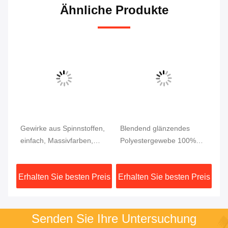
Ähnliche Produkte
it
Gewirke aus Spinnstoffen,
Blendend glänzendes
Mu
einfach, Massivfarben,
Polyestergewebe 100%
Kl
100% Polyester
Polyester Blendend Warp
ge
ib
INTERLOCK Spinnstoffen
Strickgewebe Blendend
ar
eis
Erhalten Sie besten Preis
Erhalten Sie besten Preis
Er
für Bekleidung
Strickgewebe für
th
Bekleidung
Senden Sie Ihre Untersuchung