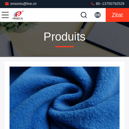
ensonlu@live.cn
86--13750792529
Zitat
Produits