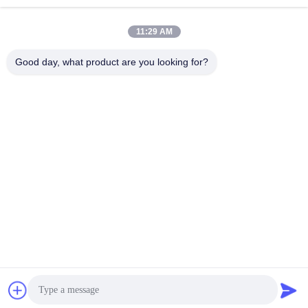
Senden Sie
11:29 AM
Good day, what product are you looking for?
Haining FengCai Textile Co.,Ltd.
ensonlu@live.cn
86--13750792529
Gebäude 8, no.5 qingchuan
Straße, xieqiao Stadt, Hainin
g, Zhejiang, Porzellan
China Gute Qualität Polyester Spandex-Gewebe Lieferant. Urheberrecht ©
2026 Haining FengCai Textile Co.,Ltd. . Alle Rechte vorbehalten.