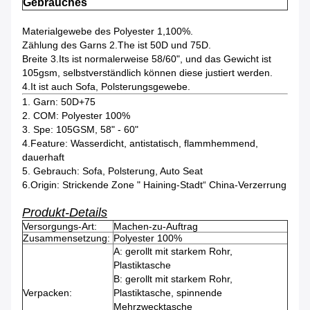
Gebrauches
Materialgewebe des Polyester 1,100%.
Zählung des Garns 2.The ist 50D und 75D.
Breite 3.Its ist normalerweise 58/60", und das Gewicht ist
105gsm, selbstverständlich können diese justiert werden.
4.It ist auch Sofa, Polsterungsgewebe.
1.
Garn: 50D+75
2.
COM: Polyester 100%
3.
Spe: 105GSM, 58" - 60"
4.Feature: Wasserdicht, antistatisch, flammhemmend,
dauerhaft
5.
Gebrauch: Sofa, Polsterung, Auto Seat
6.Origin: Strickende Zone " Haining-Stadt“ China-Verzerrung
Produkt-Details
Versorgungs-Art:
Machen-zu-Auftrag
Zusammensetzung:
Polyester 100%
A: gerollt mit starkem Rohr,
Plastiktasche
B: gerollt mit starkem Rohr,
Verpacken:
Plastiktasche, spinnende
Mehrzwecktasche