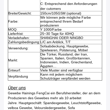
C: Entsprechend den Anforderungen
der cutomers
Breite/Gewicht:
150cm/105GSM (optional)
Wir können jede mögliche Farbe
Farbe:
entsprechend Ihrem Bedarf
produzieren
MOQ:
Y 1000/Farbe
Lieferfrist:
25~30 Tage für 40HQ
Verladehafen:
SHANGHAI ODER NINGBO
Zahlungsbedingung:
L/C am Anblick, T/T
Sofaabdeckung, Hauptgewebe,
Verwendung:
Spielwaren, Polsterung, Möbel
Die Türkei, Russland, der Iran,
Spanien, Italien, Großbritannien,
Markt:
Indonesien, Indien, Griechenland,
Ägypten…
Entwurf:
Viele Muster sind verfügbar
Kann mit jedem möglichem
Verpfändung
Schutzträger verpfändet werden
Über uns
Gewebe Hainings FengCai ein Berufshersteller, der an dem
Produzieren des Gewebes mehr als 10 arbeitet
Jahre. Hauptgeschäft: Spandexgewebe, Leuchtstoffgewebe,
velboa Gewebe, Veloursledergewebe, Sofa