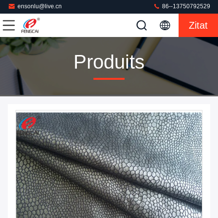
ensonlu@live.cn
86--13750792529
Zitat
Produits