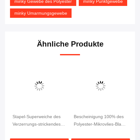
minky Gewebe des Polyester
minky Punktgewebe
minky Umarmungsgewebe
Ähnliche Produkte
Stapel-Superweiche des
Bescheinigung 100% des
Su
Verzerrungs-strickendes
Polyester-Mikrovlies-Blase
Fa
Polyester Minky-Plüsch-
Minky-Plüsch-Gewebe-
Pl
Gewebe-2.5mm
OEKO
fü