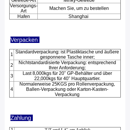
Gewebe-Art
Minky-Gewebe
Versorgungs-
Machen Sie, um zu bestellen
Art
Hafen
Shanghai
Verpacken
Standardverpackung: ist Plastiktasche und äußere
1
gesponnene Tasche inner;
Nichtstandardisierte Verpackung: entsprechend
2
Ihrer Anforderung;
Last 8,000kgs für 20" GP-Behälter und über
3
22,000kgs für 40" Hauptquartier.
Normalerweise 25KGS pro Rollenverpackung,
4
Ballen-Verpackung oder Karton-Kasten-
Verpackung
Zahlung
1
T/T und L/C am Anblick