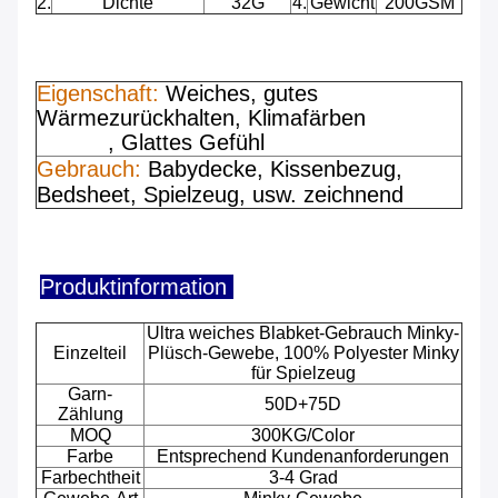
2.
Dichte
32G
4.
Gewicht
200GSM
Eigenschaft:
Weiches, gutes
Wärmezurückhalten, Klimafärben
, Glattes Gefühl
Gebrauch:
Babydecke, Kissenbezug,
Bedsheet, Spielzeug, usw. zeichnend
Produktinformation
Ultra weiches Blabket-Gebrauch Minky-
Einzelteil
Plüsch-Gewebe, 100% Polyester Minky
für Spielzeug
Garn-
50D+75D
Zählung
MOQ
300KG/Color
Farbe
Entsprechend Kundenanforderungen
Farbechtheit
3-4 Grad