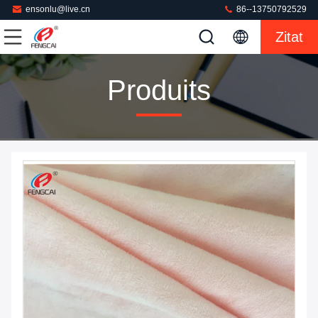
ensonlu@live.cn
86--13750792529
Zitat
Produits