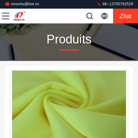
ensonlu@live.cn
86--13750792529
Zitat
Produits