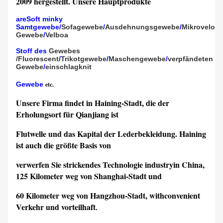
2009 hergestellt. Unsere Hauptprodukte
areSoft minky
Samtgewebe
/
Sofagewebe
/
Ausdehnungsgewebe
/
Mikrovelour
Gewebe
/
Velboa
Stoff des
Gewebes
/Fluorescent
/
Trikotgewebe
/
Maschengewebe
/
verpfändeten
Gewebe
/
einschlagknit
Gewebe
etc.
Unsere Firma findet in Haining-Stadt, die der
Erholungsort für Qianjiang ist
Flutwelle und das Kapital der Lederbekleidung. Haining
ist auch die größte Basis von
verwerfen Sie strickendes Technologie industryin China,
125 Kilometer weg von Shanghai-Stadt und
60 Kilometer weg von Hangzhou-Stadt, withconvenient
Verkehr und vorteilhaft
.