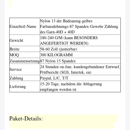
Nylon 13 der Badeanzug-gelbes
Einzelteil-Name
Farbausdehnungs-87 Spandex-Gewebe Zählung
des Garn-40D + 40D
180-240 G/M (kann BESONDERS
Gewicht
ANGEFERTIGT WERDEN)
Breite
58-60 Zoll (justierbar)
MOQ
300 KILOGRAMM
Zusammensetzung
87 Nylon 13 Spandex
24 Stunden on-line, kundengebundener Entwurf,
Service
Prüfbericht (SGS, Intertek, en)
Zahlung
Paypal, L/C, T/T
15-20 Tage, nachdem die Ablagerung
Lieferung
empfangen worden ist
Paket-Details: