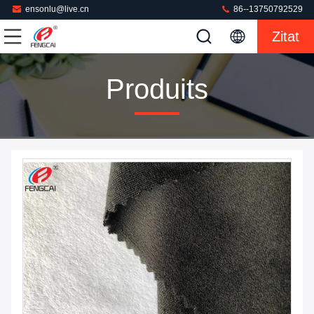
ensonlu@live.cn
86--13750792529
Zitat
Produits