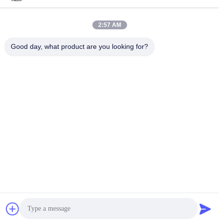
Senden Sie
2:57 AM
Good day, what product are you looking for?
Haining FengCai Textile Co.,Ltd.
ensonlu@live.cn
86--13750792529
Gebäude 8, no.5 qingchuan
Straße, xieqiao Stadt, Hainin
g, Zhejiang, Porzellan
China Gute Qualität Polyester Spandex-Gewebe Lieferant. Urheberrecht ©
2026 Haining FengCai Textile Co.,Ltd. . Alle Rechte vorbehalten.