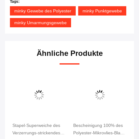
Tags:
minky Gewebe des Polyester
minky Punktgewebe
minky Umarmungsgewebe
Ähnliche Produkte
Stapel-Superweiche des
Bescheinigung 100% des
Su
Verzerrungs-strickendes
Polyester-Mikrovlies-Blase
Fa