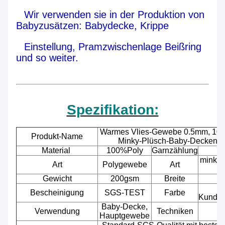
Wir verwenden sie in der Produktion von
Babyzusätzen: Babydecke, Krippe
Einstellung, Pramzwischenlage Beißring
und so weiter.
Spezifikation:
Warmes Vlies-Gewebe 0.5mm, 100
Produkt-Name
Minky-Plüsch-Baby-Decken-
Material
100%Poly
Garnzählung
7
minky
Art
Polygewebe
Art
Po
Gewicht
200gsm
Breite
Bescheinigung
SGS-TEST
Farbe
Kunden
Baby-Decke,
Verwendung
Techniken
Hauptgewebe