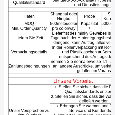
Standard-SGS-Qualität mit bester
Qualitätsstandard
und Dienstleistungen.
Shanghai oder
Sei
Hafen
Probe
Ningbo
Kunde
MOQ
800meter/color
Kapazität
500000
Min. Order Quantity
pro colorway
/
Lieferfrist des minky Gewebes ist
Liefern Sie Zeit
Tage nach der Hinterlegungsbestä
dringend, kann Auftrag, alles verk
In der Rollenverpackung mit Rohre
Verpackungsdetails
und Plastiktaschen außerhal
entsprechend des Antrags der
nehmen Sie normalerweise T/T, L/
Zahlungsbedingungen
an, andere Ausdrücke, um verkäufl
gefallen im Voraus
Unsere Vorteile:
Stellen Sie sicher, dass die P
1.
Qualitätsstandards entspre
Stellen Sie sicher, dass die Ware
2.
geliefert werden
Erbringen Sie warmen und fre
3.
Unser Versprechen zu
Service und Kundendiens