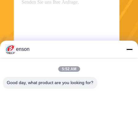
enson
Senden Sie
5:52 AM
Good day, what product are you looking for?
Haining FengCai Textile Co.,Ltd.
ensonlu@live.cn
86--13750792529
Gebäude 8, no.5 qingchuan