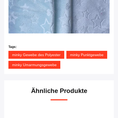
Froh, für yo instandzuhalten
Tags:
minky Gewebe des Polyester
minky Punktgewebe
minky Umarmungsgewebe
Ähnliche Produkte