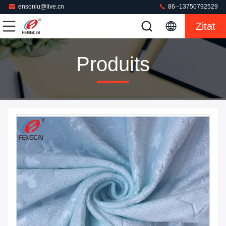
ensonlu@live.cn
86--13750792529
Zitat
Produits