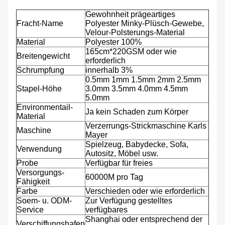
Gewohnheit prägeartiges
Fracht-Name
Polyester Minky-Plüsch-Gewebe,
Velour-Polsterungs-Material
Material
Polyester 100%
165cm*220GSM oder wie
Breitengewicht
erforderlich
Schrumpfung
innerhalb 3%
0.5mm 1mm 1.5mm 2mm 2.5mm
Stapel-Höhe
3.0mm 3.5mm 4.0mm 4.5mm
5.0mm
Environmentail-
Ja kein Schaden zum Körper
Material
Verzerrungs-Strickmaschine Karls
Maschine
Mayer
Spielzeug, Babydecke, Sofa,
Verwendung
Autositz, Möbel usw.
Probe
Verfügbar für freies
Versorgungs-
60000M pro Tag
Fähigkeit
Farbe
Verschieden oder wie erforderlich
Soem- u. ODM-
Zur Verfügung gestelltes
Service
verfügbares
Shanghai oder entsprechend der
Verschiffungshafen