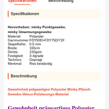
Spezifikationen
Beschreibung
Spezifikationen
Hervorheben:
minky Punktgewebe
,
minky Umarmungsgewebe
Material:
Polyester
Garnnummer:
FDY50D+FDY75D/72F
Stapelhöhe:
0,5 mm
Breite:
165cm
Dichte:
220gsm
Festigkeit:
3-4grade
Technics:
Geprägt
Merkmal:
Riss beständig
Beschreibung
Gewohnheit prägeartiges Polyester Minky-Plüsch-
Gewebe-Velour-Polsterungs-Material
Gewohnheit prägeartiges Polyester