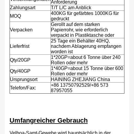
Anforderung
Zahlungsart
T/T L/C am Anblick
400KG für gefärbtes 1000KG für
MOQ
gedruckt
Gerollt auf dem starken
Verpacken
Papierrohr, wie erforderlich
verpackt in Plastiktasche oder
25 Tage ein Behälter 40HQ,
Lieferfrist
nachdem Ablagerung empfangen
worden ist
1*20GP=about 6 Tonne über 240
Qty/20GP
Rollen oder mehr
1*40GP=about 15 Tonne über 600
Qty/40GP
Rollen oder mehr
Ursprungsort
HAINING ZHEJIANG China
+86 13750792529/+86 573
Telefon/Fax:
87957055
Umfangreicher Gebrauch
Velboa-Samt-Gewebe wird hauptsächlich in der