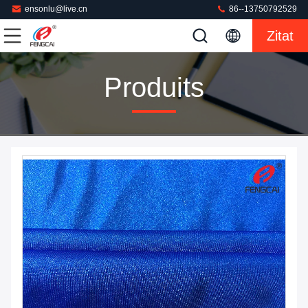
ensonlu@live.cn
86--13750792529
Zitat
Produits