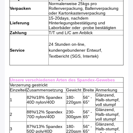
Normalerweise 25kgs pro
Verpacken
Rollenverpackung, Ballenverpackung
oder Kartonkastenverpackung
15-20days, nachdem
Lieferung
Hinterlegungsbestätigung und
Laborbäder oder -probe bestätigten
Zahlung
T/T und L/C am Anblick
24 Stunden on-line,
Service
kundengebundener Entwurf,
Textbericht (SGS, Intertek)
Unsere verschiedenen Arten des Spandex-Gewebes
Verzerrung gestrickt
Einzelteil
Zusammensetzung
Gewicht
Breite
Anmerkung
Glänzend,
82%/18% Spandex
180-
56" -
1
Halb-stumpf,
40D nylon/40D
220gsm
65"
voll stumpf
Glänzend,
88%/12% Spandex
230-
56" -
2
Halb-stumpf,
70D nylon/40D
300gsm
65"
voll stumpf
Glänzend,
87%/13% Spandex
180-
56" -
3
Halb-stumpf,
50D poly/40D
220gsm
65"