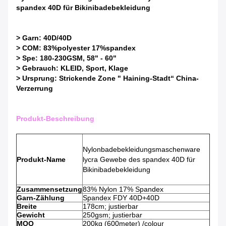
spandex 40D für Bikinibadebekleidung
> Garn: 40D/40D
> COM: 83%polyester 17%spandex
> Spe: 180-230GSM, 58" - 60"
> Gebrauch: KLEID, Sport, Klage
> Ursprung: Strickende Zone " Haining-Stadt“ China-
Verzerrung
Produkt-Beschreibung
Nylonbadebekleidungsmaschenware
Produkt-Name
lycra Gewebe des spandex 40D für
Bikinibadebekleidung
Zusammensetzung
83% Nylon 17% Spandex
Garn-Zählung
Spandex FDY 40D+40D
Breite
178cm; justierbar
Gewicht
250gsm; justierbar
MOQ
200kg (600meter) /colour