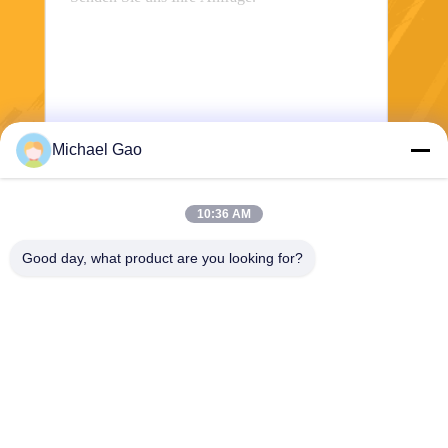
Michael Gao
Senden Sie
10:36 AM
Good day, what product are you looking for?
Haining FengCai Textile Co.,Ltd.
ensonlu@live.cn
86--13750792529
Gebäude 8, no.5 qingchuan
Straße, xieqiao Stadt, Hainin