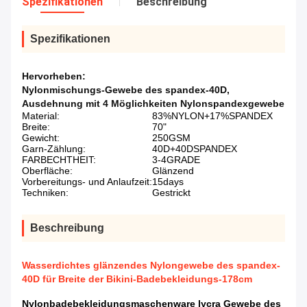
Spezifikationen
Beschreibung
Spezifikationen
Hervorheben:
Nylonmischungs-Gewebe des spandex-40D
,
Ausdehnung mit 4 Möglichkeiten Nylonspandexgewebe
Material:
83%NYLON+17%SPANDEX
Breite:
70"
Gewicht:
250GSM
Garn-Zählung:
40D+40DSPANDEX
FARBECHTHEIT:
3-4GRADE
Oberfläche:
Glänzend
Vorbereitungs- und Anlaufzeit:
15days
Techniken:
Gestrickt
Beschreibung
Wasserdichtes glänzendes Nylongewebe des spandex-
40D für Breite der Bikini-Badebekleidungs-178cm
Nylonbadebekleidungsmaschenware lycra Gewebe des