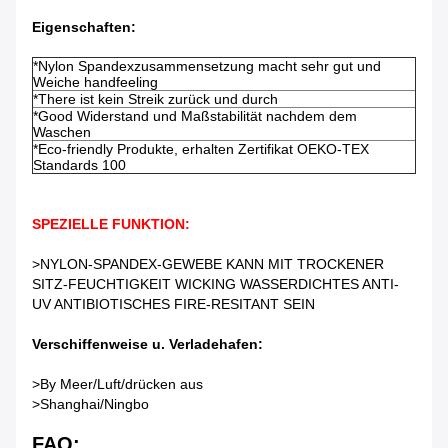
Eigenschaften:
*Nylon Spandexzusammensetzung macht sehr gut und
Weiche handfeeling
*There ist kein Streik zurück und durch
*Good Widerstand und Maßstabilität nachdem dem
Waschen
*Eco-friendly Produkte, erhalten Zertifikat OEKO-TEX
Standards 100
SPEZIELLE FUNKTION:
>NYLON-SPANDEX-GEWEBE KANN MIT TROCKENER
SITZ-FEUCHTIGKEIT WICKING WASSERDICHTES ANTI-
UV ANTIBIOTISCHES FIRE-RESITANT SEIN
Verschiffenweise u. Verladehafen:
>By Meer/Luft/drücken
aus
>Shanghai/Ningbo
FAQ: