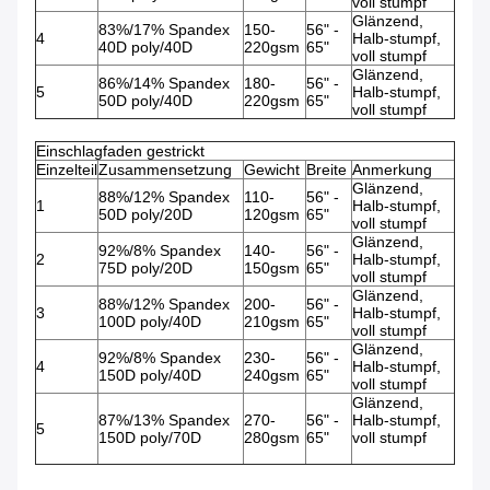
voll stumpf
Glänzend,
83%/17% Spandex
150-
56" -
4
Halb-stumpf,
40D poly/40D
220gsm
65"
voll stumpf
Glänzend,
86%/14% Spandex
180-
56" -
5
Halb-stumpf,
50D poly/40D
220gsm
65"
voll stumpf
Einschlagfaden gestrickt
Einzelteil
Zusammensetzung
Gewicht
Breite
Anmerkung
Glänzend,
88%/12% Spandex
110-
56" -
1
Halb-stumpf,
50D poly/20D
120gsm
65"
voll stumpf
Glänzend,
92%/8% Spandex
140-
56" -
2
Halb-stumpf,
75D poly/20D
150gsm
65"
voll stumpf
Glänzend,
88%/12% Spandex
200-
56" -
3
Halb-stumpf,
100D poly/40D
210gsm
65"
voll stumpf
Glänzend,
92%/8% Spandex
230-
56" -
4
Halb-stumpf,
150D poly/40D
240gsm
65"
voll stumpf
Glänzend,
87%/13% Spandex
270-
56" -
Halb-stumpf,
5
150D poly/70D
280gsm
65"
voll stumpf