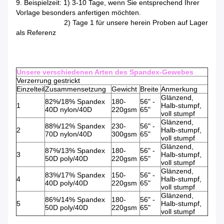
9. Beispielzeit: 1) 3-10 Tage, wenn Sie entsprechend Ihrer
Vorlage besonders anfertigen möchten.
2) Tage 1 für unsere herein Proben auf Lager
als Referenz
Unsere verschiedenen Arten des Spandex-Gewebes
Verzerrung gestrickt
Einzelteil
Zusammensetzung
Gewicht
Breite
Anmerkung
Glänzend,
82%/18% Spandex
180-
56" -
1
Halb-stumpf,
40D nylon/40D
220gsm
65"
voll stumpf
Glänzend,
88%/12% Spandex
230-
56" -
2
Halb-stumpf,
70D nylon/40D
300gsm
65"
voll stumpf
Glänzend,
87%/13% Spandex
180-
56" -
3
Halb-stumpf,
50D poly/40D
220gsm
65"
voll stumpf
Glänzend,
83%/17% Spandex
150-
56" -
4
Halb-stumpf,
40D poly/40D
220gsm
65"
voll stumpf
Glänzend,
86%/14% Spandex
180-
56" -
5
Halb-stumpf,
50D poly/40D
220gsm
65"
voll stumpf