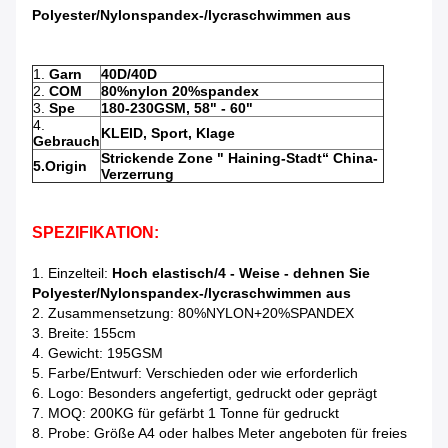
Polyester/Nylonspandex-/lycraschwimmen aus
1.
Garn
40D/40D
2.
COM
80%nylon 20%spandex
3.
Spe
180-230GSM, 58" - 60"
4.
KLEID, Sport, Klage
Gebrauch
Strickende Zone " Haining-Stadt“ China-
5.Origin
Verzerrung
SPEZIFIKATION:
1. Einzelteil:
Hoch elastisch/4 - Weise - dehnen Sie
Polyester/Nylonspandex-/lycraschwimmen aus
2. Zusammensetzung: 80%NYLON+20%SPANDEX
3. Breite: 155cm
4. Gewicht: 195GSM
5. Farbe/Entwurf: Verschieden oder wie erforderlich
6. Logo: Besonders angefertigt, gedruckt oder geprägt
7. MOQ: 200KG für gefärbt 1 Tonne für gedruckt
8. Probe: Größe A4 oder halbes Meter angeboten für freies