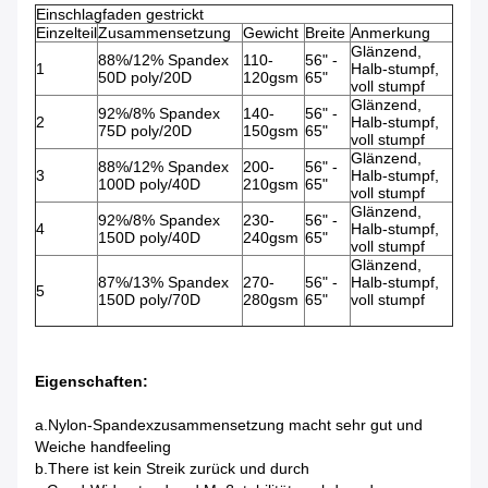
Einschlagfaden gestrickt
Einzelteil
Zusammensetzung
Gewicht
Breite
Anmerkung
Glänzend,
88%/12% Spandex
110-
56" -
1
Halb-stumpf,
50D poly/20D
120gsm
65"
voll stumpf
Glänzend,
92%/8% Spandex
140-
56" -
2
Halb-stumpf,
75D poly/20D
150gsm
65"
voll stumpf
Glänzend,
88%/12% Spandex
200-
56" -
3
Halb-stumpf,
100D poly/40D
210gsm
65"
voll stumpf
Glänzend,
92%/8% Spandex
230-
56" -
4
Halb-stumpf,
150D poly/40D
240gsm
65"
voll stumpf
Glänzend,
87%/13% Spandex
270-
56" -
Halb-stumpf,
5
150D poly/70D
280gsm
65"
voll stumpf
Eigenschaften:
a.Nylon-Spandexzusammensetzung macht sehr gut und
Weiche handfeeling
b.There ist kein Streik zurück und durch