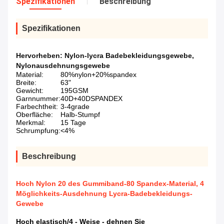
Spezifikationen
Beschreibung
Spezifikationen
Hervorheben:
Nylon-lycra Badebekleidungsgewebe
,
Nylonausdehnungsgewebe
Material:
80%nylon+20%spandex
Breite:
63"
Gewicht:
195GSM
Garnnummer:
40D+40DSPANDEX
Farbechtheit:
3-4grade
Oberfläche:
Halb-Stumpf
Merkmal:
15 Tage
Schrumpfung:
<4%
Beschreibung
Hoch Nylon 20 des Gummiband-80 Spandex-Material, 4
Möglichkeits-Ausdehnung Lycra-Badebekleidungs-
Gewebe
Hoch elastisch/4 - Weise - dehnen Sie