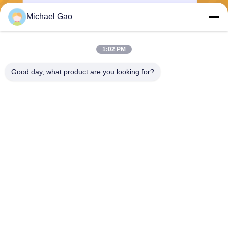
Michael Gao
Senden Sie
1:02 PM
Good day, what product are you looking for?
Haining FengCai Textile Co.,Ltd.
ensonlu@live.cn
86--13750792529
Gebäude 8, no.5 qingchuan
Straße, xieqiao Stadt, Hainin
g, Zhejiang, Porzellan
China Gute Qualität Polyester Spandex-Gewebe Lieferant. Urheberrecht ©