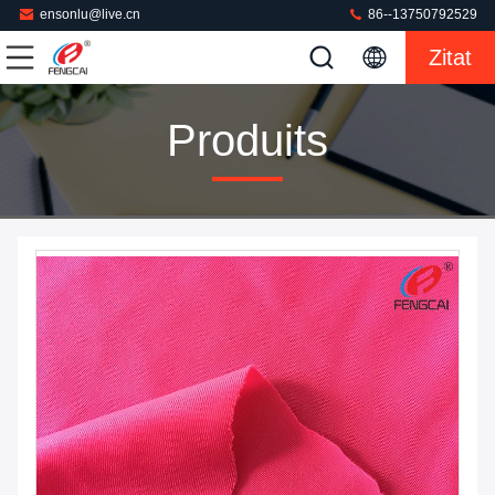
ensonlu@live.cn
86--13750792529
Zitat
Produits