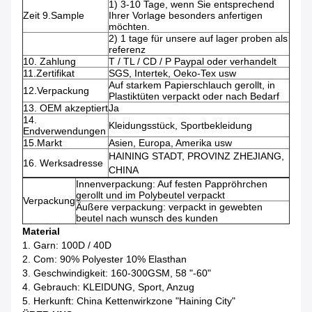
1) 3-10 Tage, wenn Sie entsprechend
Zeit 9.Sample
Ihrer Vorlage besonders anfertigen
möchten.
2) 1 tage für unsere auf lager proben als
referenz
10. Zahlung
T / TL / CD / P Paypal oder verhandelt
11.Zertifikat
SGS, Intertek, Oeko-Tex usw
Auf starkem Papierschlauch gerollt, in
12.Verpackung
Plastiktüten verpackt oder nach Bedarf
13. OEM akzeptiert
Ja
14.
Kleidungsstück, Sportbekleidung
Endverwendungen
15.Markt
Asien, Europa, Amerika usw
HAINING STADT, PROVINZ ZHEJIANG,
16. Werksadresse
CHINA
Innenverpackung: Auf festen Pappröhrchen
gerollt und im Polybeutel verpackt
Verpackung
Äußere verpackung: verpackt in gewebten
beutel nach wunsch des kunden
Material
1. Garn: 100D / 40D
2. Com: 90% Polyester 10% Elasthan
3. Geschwindigkeit: 160-300GSM, 58 "-60"
4. Gebrauch: KLEIDUNG, Sport, Anzug
5. Herkunft: China Kettenwirkzone "Haining City"