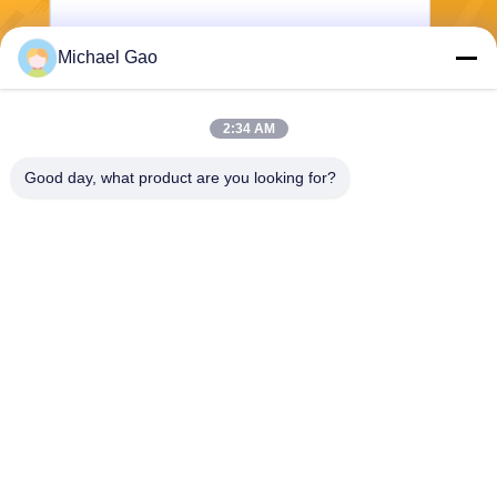
Michael Gao
Senden Sie
2:34 AM
Good day, what product are you looking for?
Haining FengCai Textile Co.,Ltd.
ensonlu@live.cn
86--13750792529
Gebäude 8, no.5 qingchuan
Straße, xieqiao Stadt, Hainin
g, Zhejiang, Porzellan