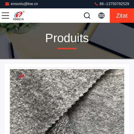
ensonlu@live.cn
86--13750792529
Zitat
Produits