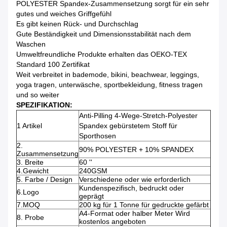
POLYESTER Spandex-Zusammensetzung sorgt für ein sehr
gutes und weiches Griffgefühl
Es gibt keinen Rück- und Durchschlag
Gute Beständigkeit und Dimensionsstabilität nach dem
Waschen
Umweltfreundliche Produkte erhalten das OEKO-TEX
Standard 100 Zertifikat
Weit verbreitet in bademode, bikini, beachwear, leggings,
yoga tragen, unterwäsche, sportbekleidung, fitness tragen
und so weiter
SPEZIFIKATION:
Anti-Pilling 4-Wege-Stretch-Polyester
1 Artikel
Spandex gebürstetem Stoff für
Sporthosen
2.
90% POLYESTER + 10% SPANDEX
Zusammensetzung
3. Breite
60 ''
4.Gewicht
240GSM
5. Farbe / Design
Verschiedene oder wie erforderlich
Kundenspezifisch, bedruckt oder
6.Logo
geprägt
7.MOQ
200 kg für 1 Tonne für gedruckte gefärbt
A4-Format oder halber Meter Wird
8. Probe
kostenlos angeboten