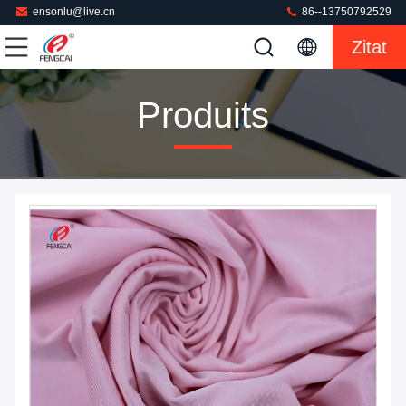
ensonlu@live.cn
86--13750792529
Zitat
Produits