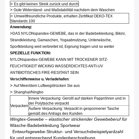
>
Es gibt keinen Streik zurück und durch
>
Gute Widerstand- und Maßstabilität nachdem dem Waschen
>
Umweltfreundliche Produkte, erhalten Zertifikat OEKO-TEX
Standards 100
Anwendung:
>
DAS NYLONspandex-GEWEBE, das in der Badebekleidung, Bikini,
Strandkleidung, Gamaschen, Yogaabnutzung, Unterwäsche,
Sportkleidung weit verbreitet ist, Eignung tragen und so weiter
SPEZIELLE FUNKTION:
NYLONspandex-GEWEBE KANN MIT TROCKENER SITZ-
FEUCHTIGKEIT WICKING WASSERDICHTES ANTI-UV
ANTIBIOTISCHES FIRE-RESITANT SEIN
Verschiffenweise u. Verladehafen
:
>
Auf Meer/dem Luftweg/drücken Sie aus
>
Shanghai/Ningbo
Innere Verpackung: Gerollt auf starken Pappröhren und in
der Polytasche verpackt
Verpacken
Äußere Verpackung: Verpackt in gesponnener Tasche
gemäß des Antrags des Kunden
Wingtex-Gewebe – elastischer strickender Gewebeberuf für
Wäsche-Badebekleidung Sportwear
Entwurfsgewebe-Struktur- und Versuchsbeispielyardzahl
für und entsprechend Kundenbeschreibung.