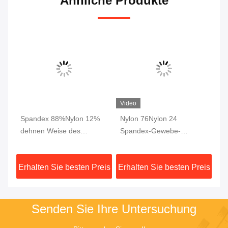
Ähnliche Produkte
Video
Spandex 88%Nylon 12%
Nylon 76Nylon 24
Tr
dehnen Weise des
Spandex-Gewebe-
No
-
Gewebe-70D 4 für
Einschlagfaden strickte Dri
Sp
Kleiderhosen-Hose aus
passte Gewebe-
Ve
eis
Erhalten Sie besten Preis
Erhalten Sie besten Preis
Er
Verriegelung Breathable
G
230gsm
Senden Sie Ihre Untersuchung