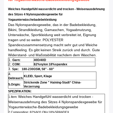
Weiches Handgefühl wasserdicht und trocken - Weisenausdehnung
des Sitzes 4 Nylonspandexgewebe für
Yogaunterwäschebadebekleidung
Das Nylonspandexgewebe, das in der Badebekleidung,
Bikini, Strandkleidung, Gamaschen, Yogaabnutzung,
Unterwäsche, Sportkleidung weit verbreitet ist, Eignung
tragen und so weiter. POLYESTER
Spandexzusammensetzung macht sehr gut und Weiche
handfeeling. Es gibt keinen Streik zurück und durch. Gute
Widerstand- und Maßstabilität nachdem dem Waschen.
1.
Garn:
40D/40D
2.
COM:
82%nylon 18%spandex
3.
Spe: 180-230GSM, 58" - 60"
4.
KLEID, Sport, Klage
Gebrauch:
Strickende Zone " Haining-Stadt“ China-
5.Origin:
Verzerrung
SPEZIFIKATION:
Weiches Handgefühl wasserdicht und trocken -
1.Item:
Weisenausdehnung des Sitzes 4 Nylonspandexgewebe für
Yogaunterwäsche-Badebekleidungsgewebe
2.Composition: 82%NYLON+18%SPANDEX