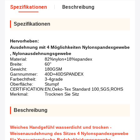
Spezifikationen
Beschreibung
Spezifikationen
Hervorheben:
Ausdehnung mit 4 Möglichkeiten Nylonspandexgewebe
,
Nylonausdehnungsgewebe
Material:
82%nylon+18%spandex
Breite:
60"
Gewicht:
180GSM
Garnnummer:
40D+40DSPANDEX
Farbechtheit:
3-4grade
Oberfläche:
Stumpf
CERTIFICATION:
EN,Oeko-Tex Standard 100,SGS,ROHS
Merkmal:
Trocknen Sie Sitz
Beschreibung
Weiches Handgefühl wasserdicht und trocken -
Weisenausdehnung des Sitzes 4 Nylonspandexgewebe
für Yogaunterwäsche-Badebekleidungsgewebe