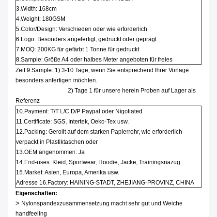
3.Width: 168cm
4.Weight:
180GSM
5.Color/Design: Verschieden oder wie erforderlich
6.Logo: Besonders angefertigt, gedruckt oder geprägt
7.MOQ: 200KG für gefärbt 1 Tonne für gedruckt
8.Sample: Größe A4 oder halbes Meter angeboten für freies
Zeit 9.Sample: 1) 3-10 Tage, wenn Sie entsprechend Ihrer Vorlage
besonders anfertigen möchten.
2) Tage 1 für unsere herein Proben auf Lager als
Referenz
10.Payment: T/T L/C D/P Paypal oder Nigotiated
11.Certificate: SGS, Intertek, Oeko-Tex usw.
12.Packing: Gerollt auf dem starken Papierrohr, wie erforderlich
verpackt in Plastiktaschen oder
13.OEM angenommen: Ja
14.End-uses: Kleid, Sportwear, Hoodie, Jacke, Trainingsnazug
15.Market: Asien, Europa, Amerika usw.
Adresse 16.Factory: HAINING-STADT, ZHEJIANG-PROVINZ, CHINA
Eigenschaften:
>
Nylonspandexzusammensetzung macht sehr gut und Weiche
handfeeling