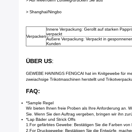
> Auf Meer/dem Luftweg/drücken Sie aus
> Shanghai/Ningbo
Innere Verpackung: Gerollt auf starken Pappr
verpackt
Verpacken
Äußere Verpackung: Verpackt in gesponnene
Kunden
ÜBER US
:
GEWEBE HAININGS FENGCAI hat im Knitgewebe für mehr a
zweiachsige Trikotmaschinen herstellt und Trikotverpac
FAQ:
*Sample Regel
Wir bieten Ihnen freie Proben als Ihre Anforderung an. 
Sie. Wenn Sie den Auftrag vergeben, bringen wir ihn zurü
*Lap Bäder und Strick Offs
1.For gefärbtes Gewebe: Bestätigen Sie die Farben von
2.For Druckgewebe: Bestätigen Sie die Entwürfe, machen 