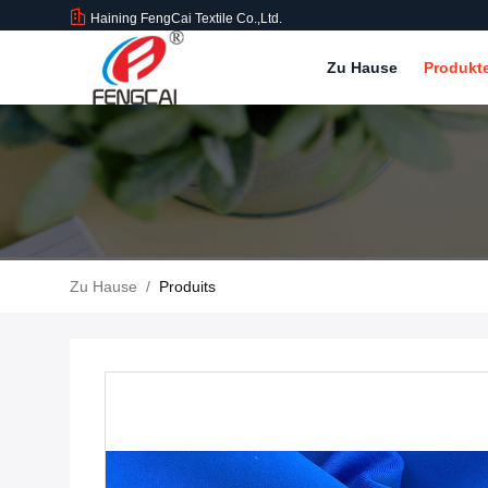
Haining FengCai Textile Co.,Ltd.
Zu Hause
Produkt
Zu Hause
/
Produits