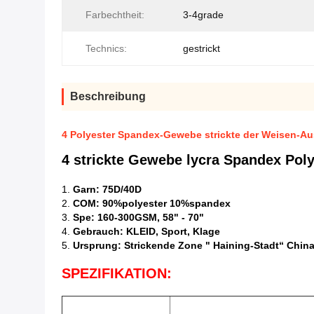
Farbechtheit:
3-4grade
Technics:
gestrickt
Beschreibung
4 Polyester Spandex-Gewebe strickte der Weisen-
4 strickte Gewebe lycra Spandex Po
1.
Garn: 75D/40D
2.
COM: 90%polyester 10%spandex
3.
Spe: 160-300GSM, 58" - 70"
4.
Gebrauch: KLEID, Sport, Klage
5.
Ursprung: Strickende Zone " Haining-Stadt“ Chin
SPEZIFIKATION: