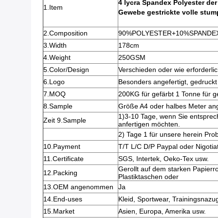
4 lycra Spandex Polyester d
1.Item
Gewebe gestrickte volle stu
2.Composition
90%POLYESTER+10%SPANDE
3.Width
178cm
4.Weight
250GSM
5.Color/Design
Verschieden oder wie erforderli
6.Logo
Besonders angefertigt, gedruckt
7.MOQ
200KG für gefärbt 1 Tonne für g
8.Sample
Größe A4 oder halbes Meter ang
1)3-10 Tage, wenn Sie entsprec
Zeit 9.Sample
anfertigen möchten.
2) Tage 1 für unsere herein Pro
10.Payment
T/T L/C D/P Paypal oder Nigotia
11.Certificate
SGS, Intertek, Oeko-Tex usw.
Gerollt auf dem starken Papierroh
12.Packing
Plastiktaschen oder
13.OEM angenommen
Ja
14.End-uses
Kleid, Sportwear, Trainingsnazu
15.Market
Asien, Europa, Amerika usw.