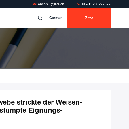
ensonlu@live.cn
86--13750792529
Zitat
German
ebe strickte der Weisen-
stumpfe Eignungs-