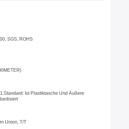
100, SGS, ROHS
00METER)
1.Standard: Ist Plastiktasche Und Äußere
ardisiert
rn Union, T/T