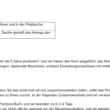
öhren und in der Polytasche
r Tasche gemäß des Antrags des
ls 9 Jahre produziert. Und wir haben das Garn eingeführt, das Mas
kungen, sterbende Maschinen, erhitzen Einstellungsmaschinen mit erfa
Wenn Sie das erste mal mit uns zusammenarbeiten sollen, sollte das Po
ck zu Ihnen zurück. In der folgenden Zusammenarbeit sind wir verantwo
 Pantone-Buch, und wir beenden es in 2-4 Tage.
wir strick-offs für approral vor der Massenproduktion, und sie wendet