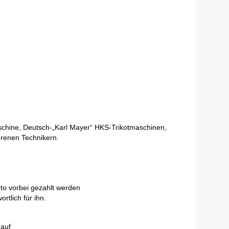
chine, Deutsch-„Karl Mayer“ HKS-Trikotmaschinen,
hrenen Technikern.
rto vorbei gezahlt werden
rtlich für ihn.
 auf