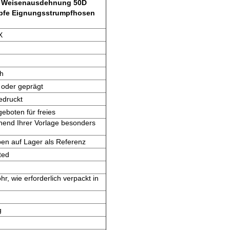
er Weisenausdehnung 50D
mpfe Eignungsstrumpfhosen
X
ch
 oder geprägt
edruckt
eboten für freies
hend Ihrer Vorlage besonders
ben auf Lager als Referenz
ted
r, wie erforderlich verpackt in
g