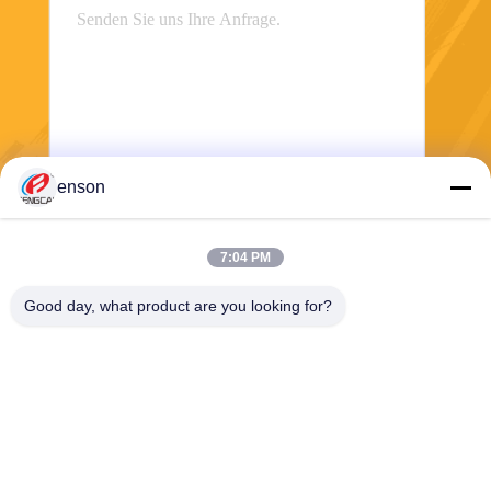
enson
Senden Sie
7:04 PM
Good day, what product are you looking for?
Haining FengCai Textile Co.,Ltd.
ensonlu@live.cn
86--13750792529
Gebäude 8, no.5 qingchuan