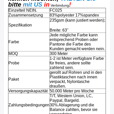
bitte
mit US
in
!
Verbindung
Einzelteil NEIN.
FC025
Zusammensetzung
83%polyester 17%spandex
235gsm (kann justiert werden);
Spezifikation
Breite: 63"
Jede mögliche Farbe kann
entsprechend Proben oder
Farbe
Pantone die Farbe des
Kunden gemacht werden nein.
MOQ
300 Meter
1-2 ist Meter verfügbare Farbe
Probe
für freies, andere sollte
zahlend sein.
gerollt auf Rohren und in den
Plastiktaschen nach innen
Paket
verpackt, Nylontasche
draußen.
Versorgungskapazität
50.000 Meter pro Woche
T/T, Western Union, LC,
Paypal, Bargeld.
Zahlungsbedingungen
30% Ablagerung und die
Balance zahlten, bevor sie